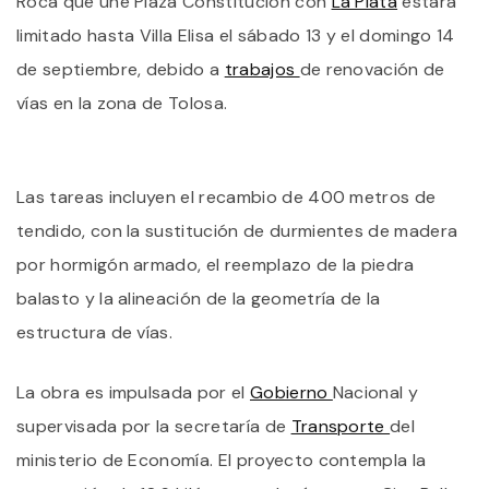
Roca que une Plaza Constitución con
La Plata
estará
N
L
limitado hasta Villa Elisa el sábado 13 y el domingo 14
A
de septiembre, debido a
trabajos
de renovación de
L
P
vías en la zona de Tolosa.
P
O
D
E
FI
Las tareas incluyen el recambio de 400 metros de
D
tendido, con la sustitución de durmientes de madera
S
por hormigón armado, el reemplazo de la piedra
balasto y la alineación de la geometría de la
estructura de vías.
La obra es impulsada por el
Gobierno
Nacional y
supervisada por la secretaría de
Transporte
del
ministerio de Economía. El proyecto contempla la