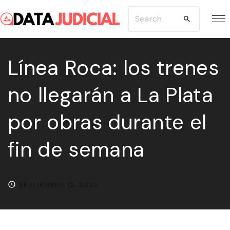
S
S
k
e
i
a
p
Línea Roca: los trenes
r
t
c
no llegarán a La Plata
o
h
c
f
por obras durante el
o
o
n
r
fin de semana
t
:
e
n
SEPTIEMBRE 12, 2025
t