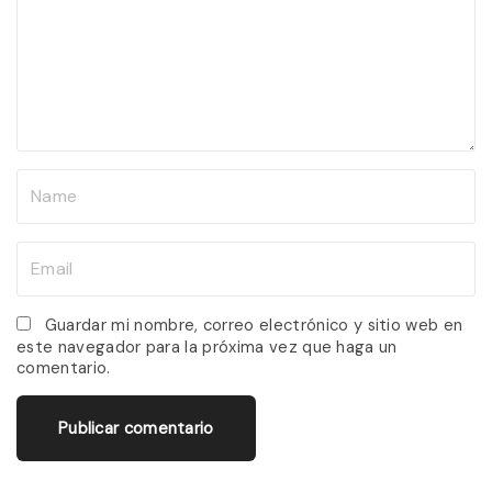
m
e
n
t
N
a
m
E
e
m
*
a
Guardar mi nombre, correo electrónico y sitio web en
este navegador para la próxima vez que haga un
i
comentario.
l
*