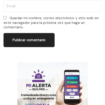
m
E
e
m
*
a
Guardar mi nombre, correo electrónico y sitio web en
este navegador para la próxima vez que haga un
i
comentario.
l
*