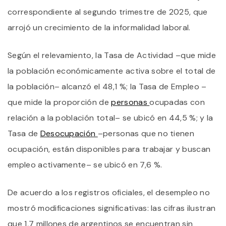
L
correspondiente al segundo trimestre de 2025, que
E
E
arrojó un crecimiento de la informalidad laboral.
S
T
D
Según el relevamiento, la Tasa de Actividad –que mide
A
la población económicamente activa sobre el total de
la población– alcanzó el 48,1 %; la Tasa de Empleo –
que mide la proporción de
personas
ocupadas con
relación a la población total– se ubicó en 44,5 %; y la
Tasa de
Desocupación
–personas que no tienen
ocupación, están disponibles para trabajar y buscan
empleo activamente– se ubicó en 7,6 %.
De acuerdo a los registros oficiales, el desempleo no
mostró modificaciones significativas: las cifras ilustran
que 1,7 millones de argentinos se encuentran sin