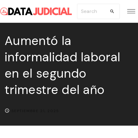
S
S
k
e
i
a
p
Aumentó la
r
t
c
informalidad laboral
o
h
c
f
en el segundo
o
o
n
r
trimestre del año
t
:
e
n
SEPTIEMBRE 21, 2025
t