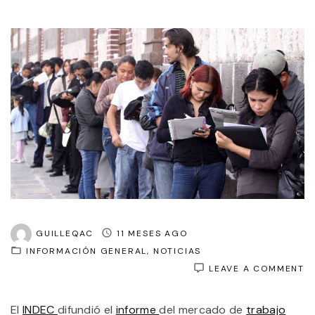
GUILLEQAC
11 MESES AGO
INFORMACIÓN GENERAL
NOTICIAS
O
LEAVE A COMMENT
A
L
El
INDEC
difundió el
informe
del mercado de
trabajo
I