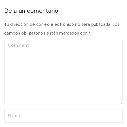
Deja un comentario
Tu dirección de correo electrónico no será publicada.
Los
campos obligatorios están marcados con
*
C
o
m
m
e
n
t
N
a