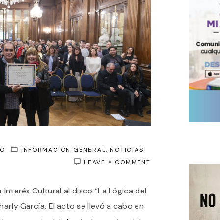
GO
INFORMACIÓN GENERAL
NOTICIAS
ON
LEAVE A COMMENT
LA
LEGISLATURA
 Interés Cultural al disco “La Lógica del
PORTEÑA
DECLARÓ
harly García. El acto se llevó a cabo en
DE
INTERÉS