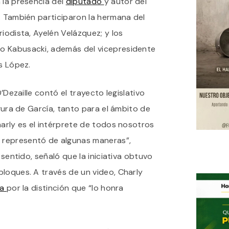
la presencia del
diputado
y autor del
A
. También participaron la hermana del
“LA
LÓGICA
iodista, Ayelén Velázquez; y los
DEL
ESCORPIÓN”,
o Kabusacki, además del vicepresidente
EL
s López.
ÚLTIMO
DISCO
DE
O’Dezaille contó el trayecto legislativo
CHARLY
GARCÍA
igura de García, tanto para el ámbito de
harly es el intérprete de todos nosotros
representó de algunas maneras”,
 sentido, señaló que la iniciativa obtuvo
loques. A través de un video, Charly
ra
por la distinción que “lo honra