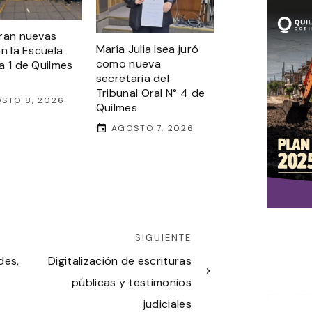
ran nuevas
María Julia Isea juró
en la Escuela
como nueva
a 1 de Quilmes
secretaria del
Tribunal Oral N° 4 de
STO 8, 2026
Quilmes
AGOSTO 7, 2026
SIGUIENTE
des,
Digitalización de escrituras
públicas y testimonios
judiciales