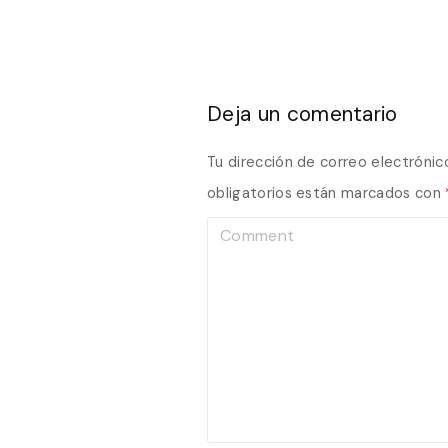
Deja un comentario
Tu dirección de correo electrónic
obligatorios están marcados con
C
o
m
m
e
n
t