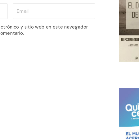
E
m
a
ectrónico y sitio web en este navegador
comentario.
i
l
*