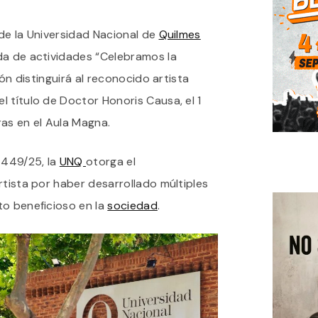
36
AÑOS
de la Universidad Nacional de
Quilmes
DE
LA
nda de actividades “Celebramos la
UNQ:
ROBERTO
ión distinguirá al reconocido artista
JACOBY
 título de Doctor Honoris Causa, el 1
RECIBIRÁ
EL
as en el Aula Magna.
TÍTULO
DOCTOR
HONORIS
 449/25, la
UNQ
otorga el
CAUSA
rtista por haber desarrollado múltiples
to beneficioso en la
sociedad
.