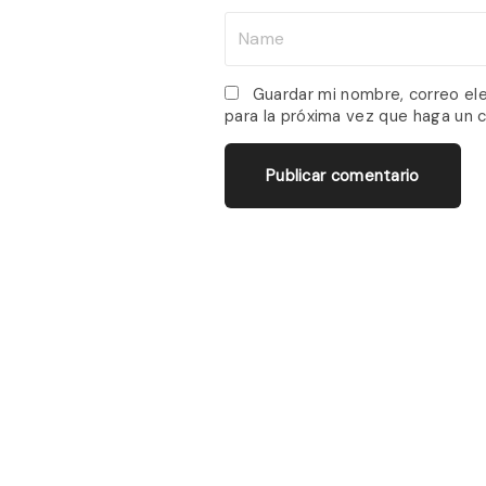
N
a
m
Guardar mi nombre, correo el
para la próxima vez que haga un 
e
*