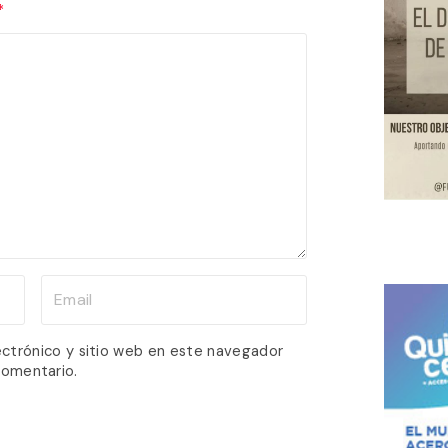
*
E
m
a
ectrónico y sitio web en este navegador
comentario.
i
l
*