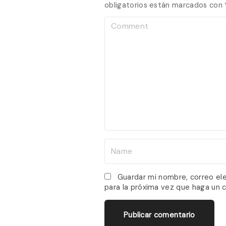
obligatorios están marcados con
C
o
m
m
e
n
t
N
a
m
Guardar mi nombre, correo el
para la próxima vez que haga un 
e
*