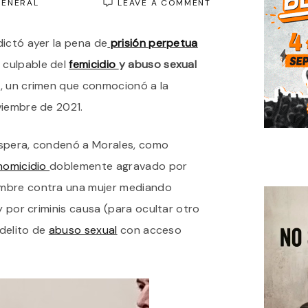
ON
GENERAL
LEAVE A COMMENT
PRISIÓN
PERPETUA
dictó ayer la pena de
prisión perpetua
PARA
IVÁN
o culpable del
femicidio
y abuso sexual
MORALES,
EL
o
, un crimen que conmocionó a la
FEMICIDA
viembre de 2021.
DE
BRISA
FORMOSO
víspera, condenó a Morales, como
SOBRADO
EN
homicidio
doblemente agravado por
BERAZATEGUI
ombre contra una mujer mediando
y por criminis causa (para ocultar otro
 delito de
abuso sexual
con acceso