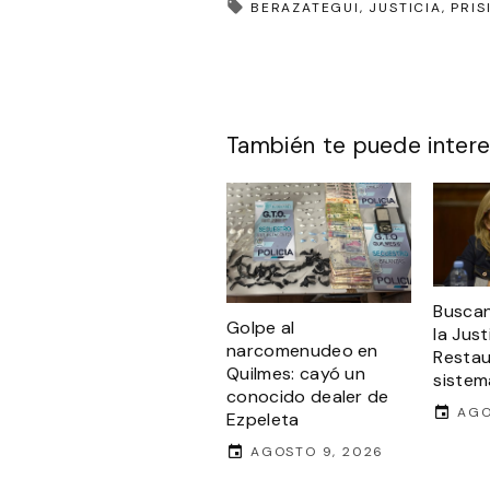
BERAZATEGUI
JUSTICIA
PRIS
También te puede intere
Buscan
Golpe al
la Just
narcomenudeo en
Restau
Quilmes: cayó un
sistema
conocido dealer de
AGO
Ezpeleta
AGOSTO 9, 2026