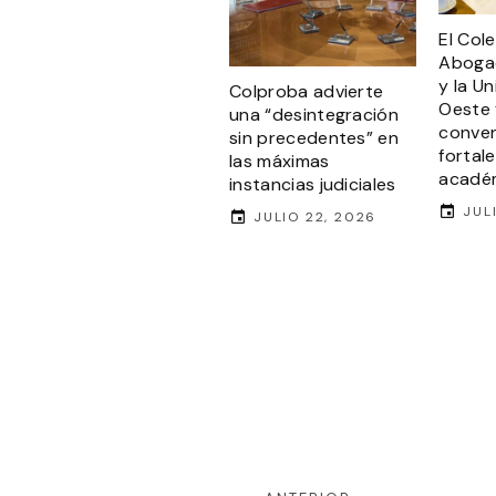
El Col
Aboga
y la Un
Colproba advierte
Oeste 
una “desintegración
conven
sin precedentes” en
fortal
las máximas
acadé
instancias judiciales
JUL
JULIO 22, 2026