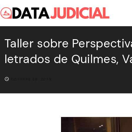
S
k
i
p
Taller sobre Perspectiv
t
o
letrados de Quilmes, V
c
o
n
OCTUBRE 28, 2025
t
e
n
t