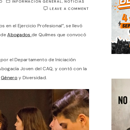
O
INFORMACIÓN GENERAL
NOTICIAS
ON
LEAVE A COMMENT
TALLER
SOBRE
s en el Ejercicio Profesional”, se llevó
PERSPECTIVA
DE
o de
Abogados
de Quilmes que convocó
GÉNERO
EN
EL
EJERCICIO
PROFESIONAL
 por el Departamento de Iniciación
PARA
 Abogacía Joven del CAQ, y contó con la
LETRADOS
DE
e
Género
y Diversidad.
QUILMES,
VARELA
Y
BERAZATEGUI