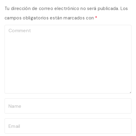
Tu dirección de correo electrónico no será publicada.
Los
campos obligatorios están marcados con
*
C
o
m
m
e
n
t
N
a
m
E
e
m