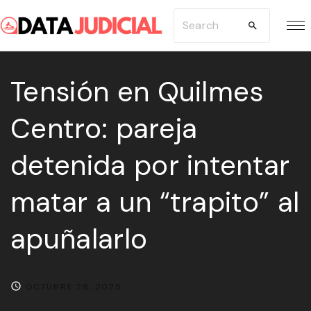
S
S
k
e
i
a
p
Tensión en Quilmes
r
t
c
Centro: pareja
o
h
c
f
detenida por intentar
o
o
n
r
matar a un “trapito” al
t
:
e
apuñalarlo
n
t
OCTUBRE 28, 2025