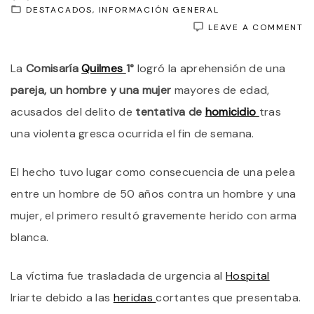
DESTACADOS
INFORMACIÓN GENERAL
O
LEAVE A COMMENT
T
E
La
Comisaría
Quilmes
1°
logró la aprehensión de una
Q
C
pareja, un hombre y una mujer
mayores de edad,
P
D
acusados del delito de
tentativa de
homicidio
tras
P
una violenta gresca ocurrida el fin de semana.
I
M
A
El hecho tuvo lugar como consecuencia de una pelea
U
“
entre un hombre de 50 años contra un hombre y una
A
A
mujer, el primero resultó gravemente herido con arma
blanca.
La víctima fue trasladada de urgencia al
Hospital
Iriarte debido a las
heridas
cortantes que presentaba.