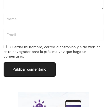
t
N
a
m
E
e
m
*
a
Guardar mi nombre, correo electrónico y sitio web en
este navegador para la próxima vez que haga un
i
comentario.
l
*