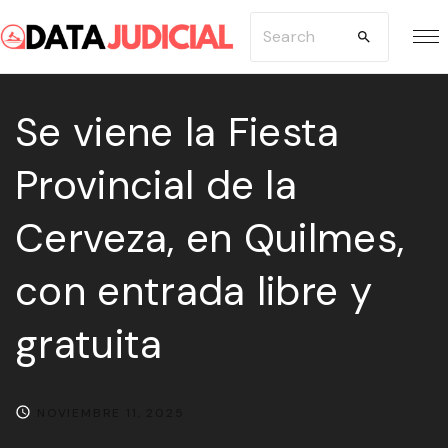
S
S
k
e
i
a
p
Se viene la Fiesta
r
t
c
Provincial de la
o
h
c
f
Cerveza, en Quilmes,
o
o
n
r
con entrada libre y
t
:
e
gratuita
n
t
NOVIEMBRE 11, 2025