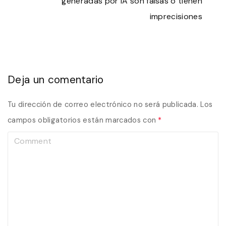
generadas por IA son falsas o tienen
imprecisiones
Deja un comentario
Tu dirección de correo electrónico no será publicada.
Los
campos obligatorios están marcados con
*
C
o
m
m
e
n