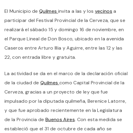
V
El Municipio de
Quilmes
invita a las y los
vecinos
a
L
FI
participar del Festival Provincial de la Cerveza, que se
P
D
realizará el sábado 15 y domingo 16 de noviembre, en
L
el Parque Lineal de Don Bosco, ubicado en la avenida
C
E
Caseros entre Arturo Illia y Aguirre, entre las 12 y las
Q
C
22, con entrada libre y gratuita.
E
L
Y
La actividad se da en el marco de la declaración oficial
G
de la ciudad de
Quilmes
como Capital Provincial de la
Cerveza, gracias a un proyecto de ley que fue
impulsado por la diputada quilmeña, Berenice Latorre,
y que fue aprobado recientemente en la Legislatura
de la Provincia de
Buenos Aires
. Con esta medida se
estableció que el 31 de octubre de cada año se