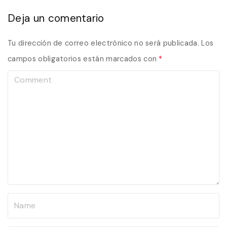
Deja un comentario
Tu dirección de correo electrónico no será publicada.
Los
campos obligatorios están marcados con
*
C
o
m
m
e
n
t
N
a