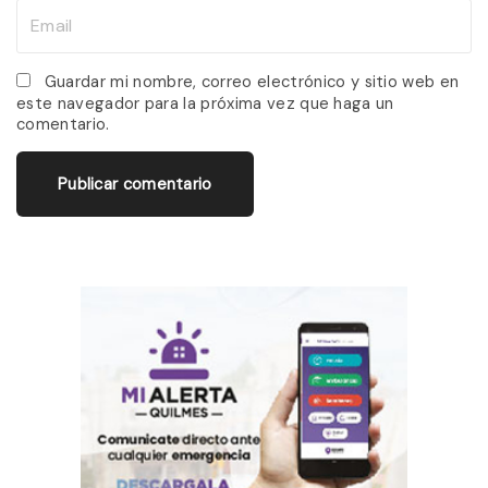
m
E
e
m
*
a
Guardar mi nombre, correo electrónico y sitio web en
este navegador para la próxima vez que haga un
i
comentario.
l
*