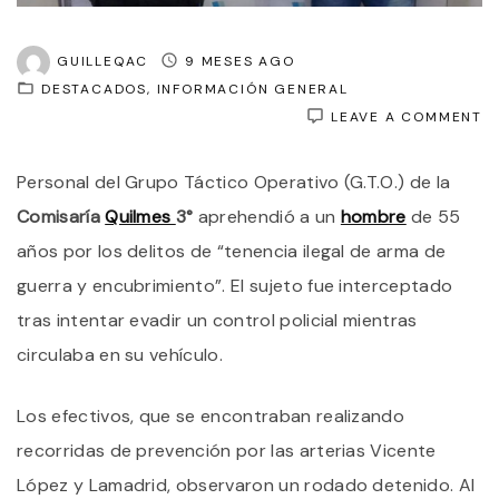
GUILLEQAC
9 MESES AGO
DESTACADOS
INFORMACIÓN GENERAL
O
LEAVE A COMMENT
Q
O
Personal del Grupo Táctico Operativo (G.T.O.) de la
D
C
Comisaría
Quilmes
3°
aprehendió a un
hombre
de 55
U
A
años por los delitos de “tenencia ilegal de arma de
C
guerra y encubrimiento”. El sujeto fue interceptado
P
D
tras intentar evadir un control policial mientras
S
I
circulaba en su vehículo.
E
U
C
Los efectivos, que se encontraban realizando
P
recorridas de prevención por las arterias Vicente
López y Lamadrid, observaron un rodado detenido. Al