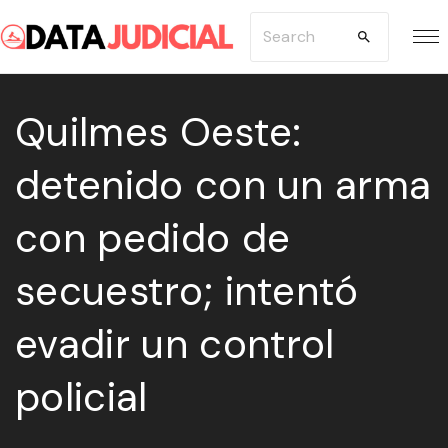
S
S
k
e
i
a
p
Quilmes Oeste:
r
t
c
detenido con un arma
o
h
c
f
con pedido de
o
o
n
r
secuestro; intentó
t
:
e
evadir un control
n
policial
t