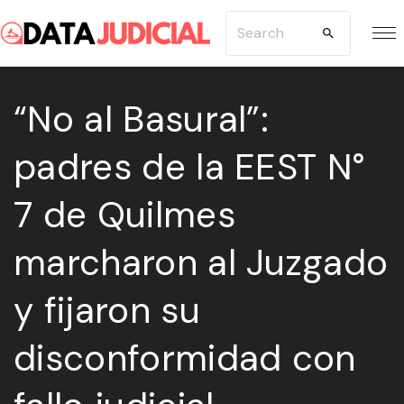
S
S
k
e
i
a
p
“No al Basural”:
r
t
c
padres de la EEST N°
o
h
c
f
7 de Quilmes
o
o
n
r
marcharon al Juzgado
t
:
e
y fijaron su
n
disconformidad con
t