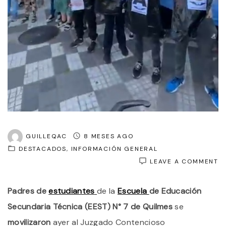
GUILLEQAC
8 MESES AGO
DESTACADOS
INFORMACIÓN GENERAL
O
LEAVE A COMMENT
“
A
Padres de
estudiantes
de la
Escuela
de Educación
B
P
Secundaria Técnica (EEST) N° 7 de Quilmes
se
D
L
movilizaron
ayer al Juzgado Contencioso