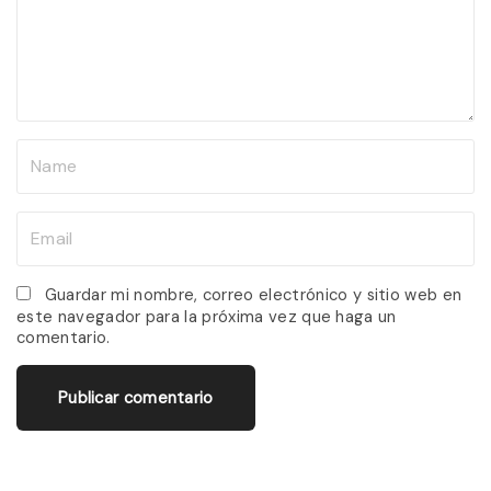
e
n
t
N
a
m
E
e
m
*
a
Guardar mi nombre, correo electrónico y sitio web en
este navegador para la próxima vez que haga un
i
comentario.
l
*