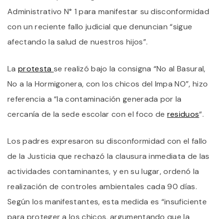
E
Administrativo N° 1 para manifestar su disconformidad
N°
7
con un reciente fallo judicial que denuncian “sigue
D
Q
afectando la salud de nuestros hijos”.
M
A
J
La
protesta
se realizó bajo la consigna “No al Basural,
Y
No a la Hormigonera, con los chicos del Impa NO”, hizo
F
S
referencia a “la contaminación generada por la
D
cercanía de la sede escolar con el foco de
residuos
“.
C
F
J
Los padres expresaron su disconformidad con el fallo
de la Justicia que rechazó la clausura inmediata de las
actividades contaminantes, y en su lugar, ordenó la
realización de controles ambientales cada 90 días.
Según los manifestantes, esta medida es “insuficiente
para proteger a los chicos, argumentando que la