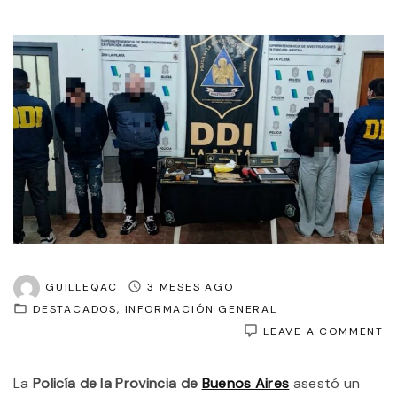
GUILLEQAC
3 MESES AGO
DESTACADOS
INFORMACIÓN GENERAL
O
LEAVE A COMMENT
D
A
La
Policía de la Provincia de
Buenos Aires
asestó un
V