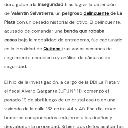
S
duro golpe a la
inseguridad
tras lograr la detención
P
C
de
Valentín Salvatierra
, un
peligroso
delincuente
de La
Q
Plata
con un pesado historial delictivo. El delincuente,
S
E
acusado de comandar una
banda que robaba
E
Q
casas
bajo la modalidad de entraderas, fue capturado
en la localidad de
Quilmes
tras varias semanas de
seguimiento encubierto y análisis de cámaras de
seguridad.
El hilo de la investigación, a cargo de la DDI La Plata y
el fiscal Álvaro Garganta (UFIJ Nº 11), comenzó el
pasado 19 de abril luego de un brutal asalto en una
vivienda de la calle 133 entre 44 y 45. Ese día, cinco
hombres encapuchados redujeron a los dueños y
desvalijaron la propiedad. Si bien dos de los asaltantes