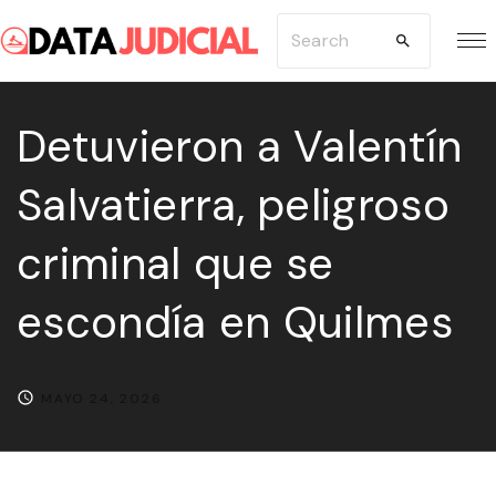
S
S
k
e
i
a
p
Detuvieron a Valentín
r
t
c
Salvatierra, peligroso
o
h
c
f
criminal que se
o
o
n
r
escondía en Quilmes
t
:
e
n
MAYO 24, 2026
t