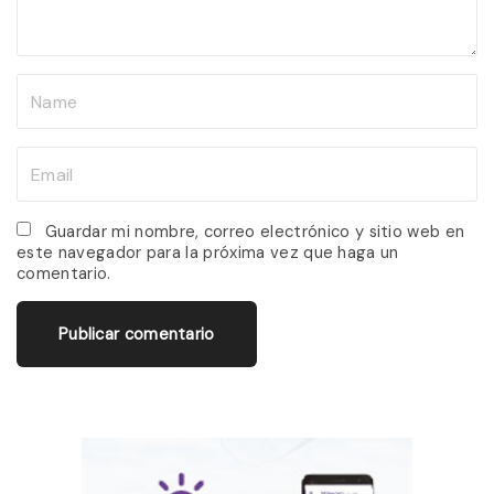
t
N
a
m
E
e
m
*
a
Guardar mi nombre, correo electrónico y sitio web en
este navegador para la próxima vez que haga un
i
comentario.
l
*