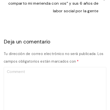
comparto mi merienda con vos” y sus 6 años de
labor social por la gente
Deja un comentario
Tu dirección de correo electrónico no será publicada.
Los
campos obligatorios están marcados con
*
C
o
m
m
e
n