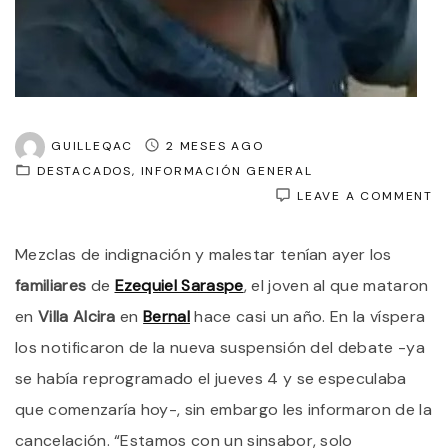
GUILLEQAC
2 MESES AGO
DESTACADOS
INFORMACIÓN GENERAL
O
LEAVE A COMMENT
E
“C
Mezclas de indignación y malestar tenían ayer los
S
O
familiares
de
Ezequiel Saraspe
, el joven al que mataron
V
V
en
Villa Alcira
en
Bernal
hace casi un año. En la víspera
A
los notificaron de la nueva suspensión del debate -ya
S
E
se había reprogramado el jueves 4 y se especulaba
IN
D
que comenzaría hoy-, sin embargo les informaron de la
J
cancelación. “Estamos con un sinsabor, solo
O