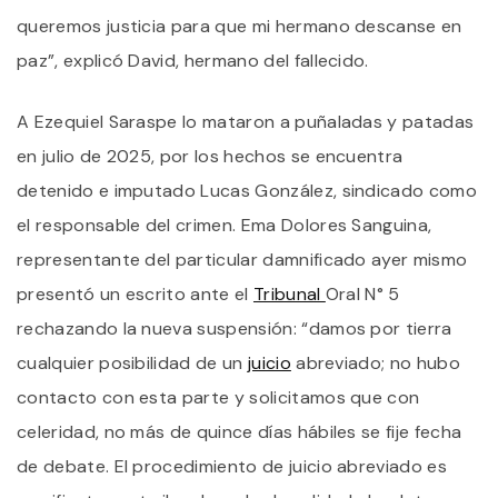
P
queremos justicia para que mi hermano descanse en
E
H
paz”, explicó David, hermano del fallecido.
D
V
A Ezequiel Saraspe lo mataron a puñaladas y patadas
Q
en julio de 2025, por los hechos se encuentra
detenido e imputado Lucas González, sindicado como
el responsable del crimen. Ema Dolores Sanguina,
representante del particular damnificado ayer mismo
presentó un escrito ante el
Tribunal
Oral N° 5
rechazando la nueva suspensión: “damos por tierra
cualquier posibilidad de un
juicio
abreviado; no hubo
contacto con esta parte y solicitamos que con
celeridad, no más de quince días hábiles se fije fecha
de debate. El procedimiento de juicio abreviado es