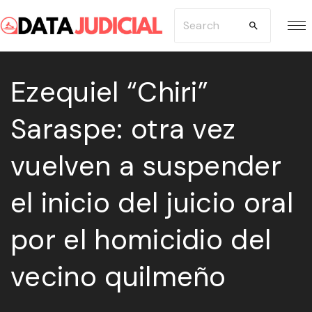
S
S
k
e
i
a
p
Ezequiel “Chiri”
r
t
c
Saraspe: otra vez
o
h
c
f
vuelven a suspender
o
o
n
r
el inicio del juicio oral
t
:
e
por el homicidio del
n
vecino quilmeño
t