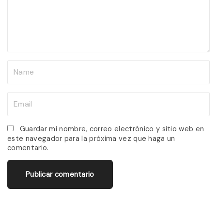
e
n
t
N
a
m
E
e
m
*
a
Guardar mi nombre, correo electrónico y sitio web en
este navegador para la próxima vez que haga un
i
comentario.
l
*