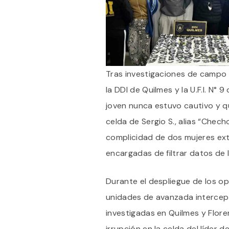
Tras investigaciones de campo
la DDI de Quilmes y la U.F.I. N° 
joven nunca estuvo cautivo y qu
celda de Sergio S., alias “Checho
complicidad de dos mujeres exte
encargadas de filtrar datos de la
Durante el despliegue de los ope
unidades de avanzada intercept
investigadas en Quilmes y Floren
irrupción en la celda del líder 