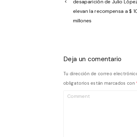
desaparición de Julio López
elevan la recompensa a $ 1
millones
Deja un comentario
Tu dirección de correo electrónic
obligatorios están marcados con
C
o
m
m
e