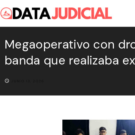
S
k
i
p
Megaoperativo con dron
t
o
banda que realizaba ex
c
o
n
JUNIO 13, 2026
t
e
n
t