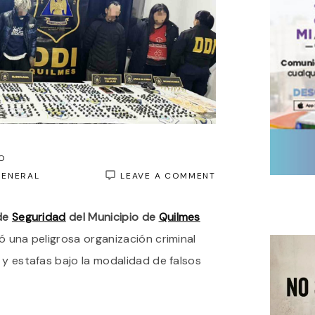
O
ON
GENERAL
LEAVE A COMMENT
MEGAOPERATIVO
CON
 de
Seguridad
del Municipio de
Quilmes
DRONES,
ALLANAMIENTOS
yó una peligrosa organización criminal
Y
DETENIDOS:
 y estafas bajo la modalidad de falsos
DETUVIERON
A
BANDA
QUE