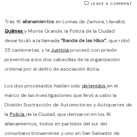
O
LEAVE A COMMENT
B
D
Tras 16
allanamientos
en Lomas de Zamora, Llavallol,
L
HI
Quilmes
y Monte Grande, la Policía de la Ciudad
D
G
desarticuló a la llamada
“Banda de las Hilux”
, que robó
D
25 camionetas, y la
Justicia
procesó con prisión
D
Q
preventiva a los dos cabecillas de la organización
O
E
criminal por el delito de asociación ilícita.
L
L
Y
Los dos procesados habían sido
detenidos
en el
Q
marco de las investigaciones que llevó a cabo la
División Sustracción de Automotores y Autopartes de
la
Policía
de la Ciudad, que derivaron en los 16
allanamientos, todos en partidos del sur del
conurbano bonaerense y uno en San Salvador de