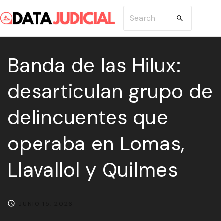
S
S
k
e
i
a
p
Banda de las Hilux:
r
t
c
desarticulan grupo de
o
h
c
f
delincuentes que
o
o
n
r
operaba en Lomas,
t
:
e
Llavallol y Quilmes
n
t
JUNIO 15, 2026