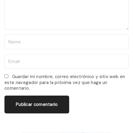
e
n
t
N
a
m
E
e
m
*
a
Guardar mi nombre, correo electrónico y sitio web en
este navegador para la próxima vez que haga un
i
comentario.
l
*