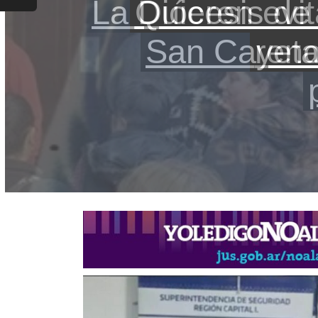
La Diócesis de
Quilmes Centr
Quieren evit
una joven en u
San Cayetan
reno