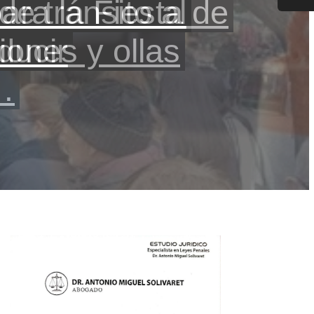
ara la Fiesta de
 atacó y robó a
de tránsito al
ro de la ciudad
ones y ollas
ducir
…