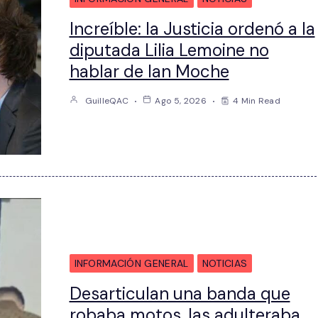
Increíble: la Justicia ordenó a la
diputada Lilia Lemoine no
hablar de Ian Moche
GuilleQAC
Ago 5, 2026
4 Min Read
INFORMACIÓN GENERAL
NOTICIAS
Desarticulan una banda que
robaba motos, las adulteraba