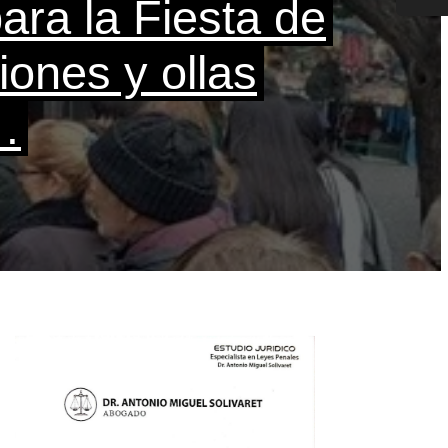
ara la Fiesta de
 atacó y robó a
de tránsito al
ro de la ciudad
ones y ollas
ducir
…