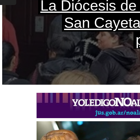
La Diócesis de
Quilmes Centr
Quieren evit
una joven en u
San Cayetan
reno