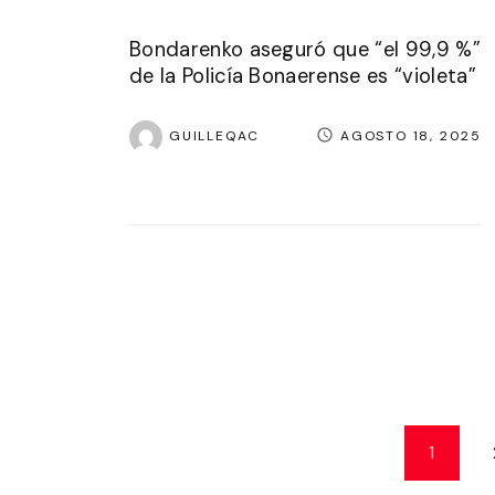
Bondarenko aseguró que “el 99,9 %”
de la Policía Bonaerense es “violeta”
GUILLEQAC
AGOSTO 18, 2025
P
1
a