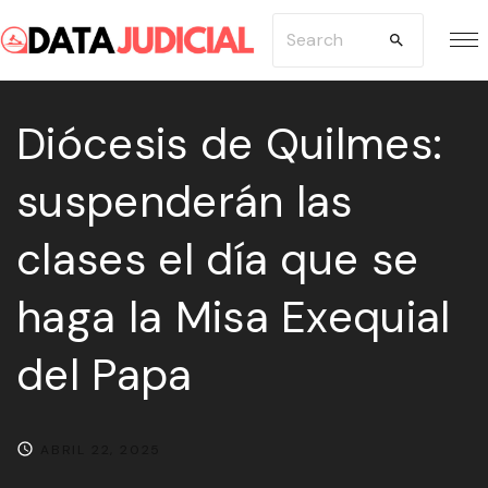
S
S
k
e
i
a
p
Diócesis de Quilmes:
r
t
c
suspenderán las
o
h
c
f
clases el día que se
o
o
n
r
haga la Misa Exequial
t
:
e
del Papa
n
t
ABRIL 22, 2025