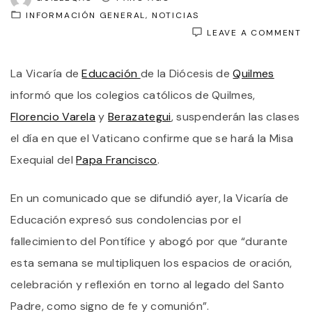
INFORMACIÓN GENERAL
NOTICIAS
O
LEAVE A COMMENT
D
D
La Vicaría de
Educación
de la Diócesis de
Quilmes
Q
S
informó que los colegios católicos de Quilmes,
L
C
Florencio Varela
y
Berazategui
, suspenderán las clases
E
el día en que el Vaticano confirme que se hará la Misa
D
Q
Exequial del
Papa Francisco
.
S
H
L
En un comunicado que se difundió ayer, la Vicaría de
M
E
Educación expresó sus condolencias por el
D
fallecimiento del Pontífice y abogó por que “durante
P
esta semana se multipliquen los espacios de oración,
celebración y reflexión en torno al legado del Santo
Padre, como signo de fe y comunión”.