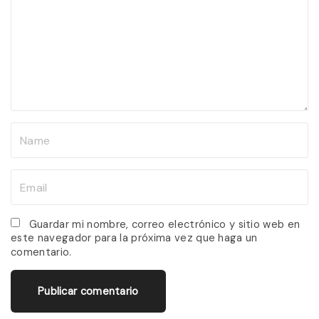
m
m
e
n
t
N
a
m
E
e
m
*
a
Guardar mi nombre, correo electrónico y sitio web en
este navegador para la próxima vez que haga un
i
comentario.
l
*