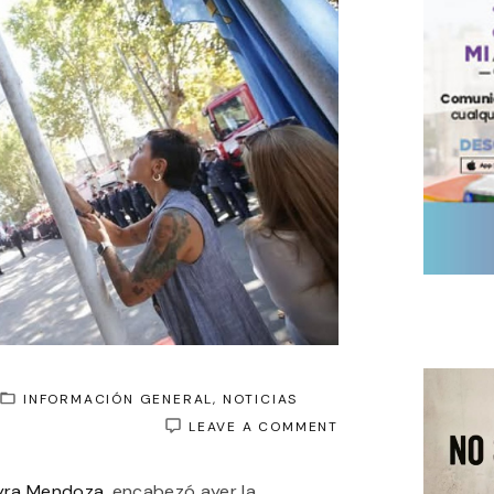
INFORMACIÓN GENERAL
NOTICIAS
ON
LEAVE A COMMENT
MAYRA
MENDOZA
yra Mendoza
, encabezó ayer la
ENCABEZÓ