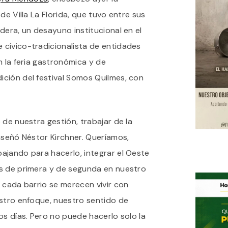
LOS
de Villa La Florida, que tuvo entre sus
FESTEJOS
POR
dera, un desayuno institucional en el
EL
le cívico-tradicionalista de entidades
99°
ANIVERSARIO
n la feria gastronómica y de
DE
VILLA
ción del festival Somos Quilmes, con
LA
FLORIDA
 de nuestra gestión, trabajar de la
nseñó Néstor Kirchner. Queríamos,
ajando para hacerlo, integrar el Oeste
s de primera y de segunda en nuestro
 cada barrio se merecen vivir con
estro enfoque, nuestro sentido de
os días. Pero no puede hacerlo solo la