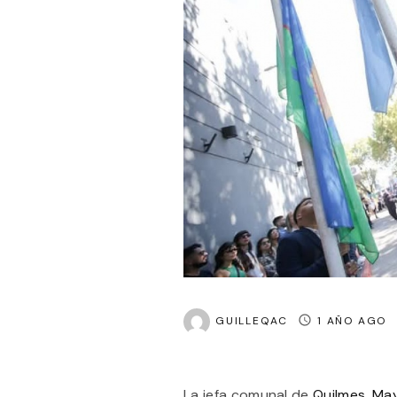
GUILLEQAC
1 AÑO AGO
La jefa comunal de
Quilmes
,
Ma