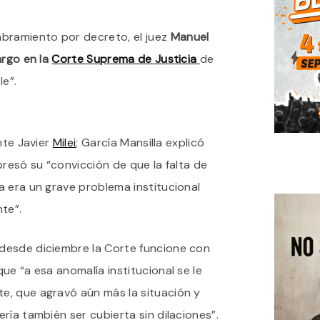
CORTE
SUPREMA:
bramiento por decreto, el juez
Manuel
RENUNCIÓ
EL
argo en la
Corte Suprema de Justicia
de
JUEZ
NOMBRADO
le”.
POR
DECRETO
MANUEL
GARCÍA-
nte Javier
Milei
; García Mansilla explicó
MANSILLA
presó su “convicción de que la falta de
a era un grave problema institucional
te”.
desde diciembre la Corte funcione con
ue “a esa anomalía institucional se le
, que agravó aún más la situación y
ría también ser cubierta sin dilaciones”.