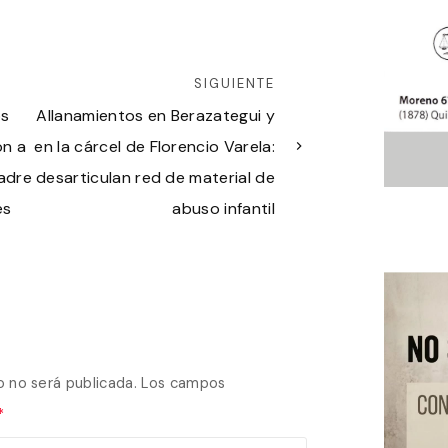
SIGUIENTE
os
Allanamientos en Berazategui y
on a
en la cárcel de Florencio Varela:
Madre
desarticulan red de material de
es
abuso infantil
o no será publicada.
Los campos
*