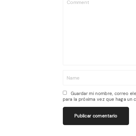
C
o
m
m
e
n
t
N
a
m
Guardar mi nombre, correo el
para la próxima vez que haga un 
e
*