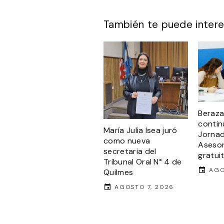
También te puede intere
Beraza
contin
María Julia Isea juró
Jorna
como nueva
Asesor
secretaria del
gratui
Tribunal Oral N° 4 de
AGO
Quilmes
AGOSTO 7, 2026