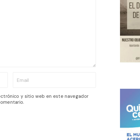
E
m
a
ectrónico y sitio web en este navegador
comentario.
i
l
*