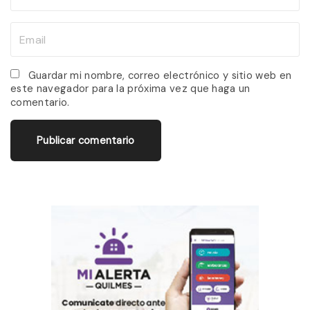
a
m
E
e
m
*
a
Guardar mi nombre, correo electrónico y sitio web en
este navegador para la próxima vez que haga un
i
comentario.
l
*