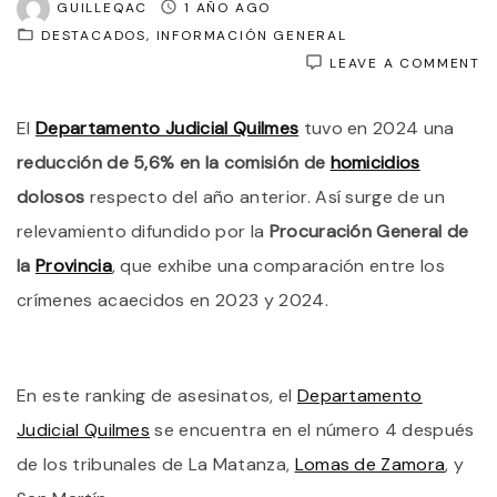
GUILLEQAC
1 AÑO AGO
DESTACADOS
INFORMACIÓN GENERAL
O
LEAVE A COMMENT
E
2
El
Departamento Judicial Quilmes
tuvo en 2024 una
B
L
reducción de 5,6% en la comisión de
homicidios
C
D
dolosos
respecto del año anterior. Así surge de un
C
relevamiento difundido por la
Procuración General de
Q
S
la
Provincia
, que exhibe una comparación entre los
C
E
crímenes acaecidos en 2023 y 2024.
Q
F
V
Y
En este ranking de asesinatos, el
Departamento
B
Judicial Quilmes
se encuentra en el número 4 después
de los tribunales de La Matanza,
Lomas de Zamora
, y