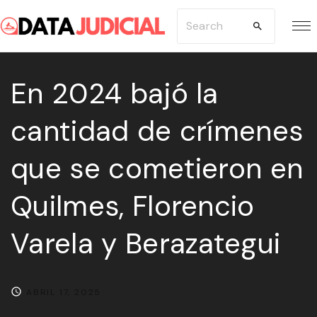
S
S
k
e
i
a
p
En 2024 bajó la
r
t
c
cantidad de crímenes
o
h
c
f
que se cometieron en
o
o
n
r
Quilmes, Florencio
t
:
e
Varela y Berazategui
n
t
ABRIL 17, 2025