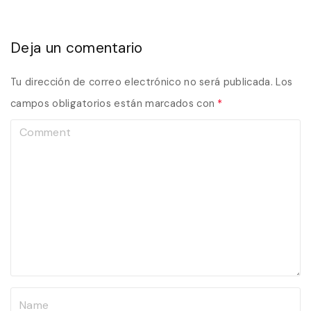
Deja un comentario
Tu dirección de correo electrónico no será publicada.
Los
campos obligatorios están marcados con
*
C
o
m
m
e
n
t
N