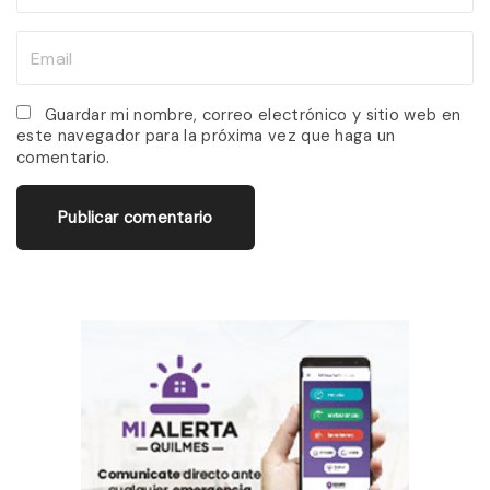
a
m
E
e
m
*
a
Guardar mi nombre, correo electrónico y sitio web en
este navegador para la próxima vez que haga un
i
comentario.
l
*