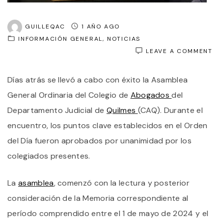
GUILLEQAC
1 AÑO AGO
INFORMACIÓN GENERAL
NOTICIAS
O
LEAVE A COMMENT
E
C
Días atrás se llevó a cabo con éxito la Asamblea
D
A
General Ordinaria del Colegio de
Abogados
del
D
Q
Departamento Judicial de
Quilmes
(CAQ). Durante el
A
encuentro, los puntos clave establecidos en el Orden
P
U
del Día fueron aprobados por unanimidad por los
S
M
colegiados presentes.
Y
B
A
La
asamblea
, comenzó con la lectura y posterior
consideración de la Memoria correspondiente al
período comprendido entre el 1 de mayo de 2024 y el