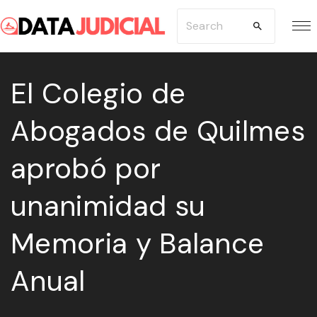
S
S
k
e
i
a
p
El Colegio de
r
t
c
Abogados de Quilmes
o
h
c
f
aprobó por
o
o
n
r
unanimidad su
t
:
e
Memoria y Balance
n
Anual
t