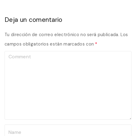
Deja un comentario
Tu dirección de correo electrónico no será publicada.
Los
campos obligatorios están marcados con
*
C
o
m
m
e
n
t
N