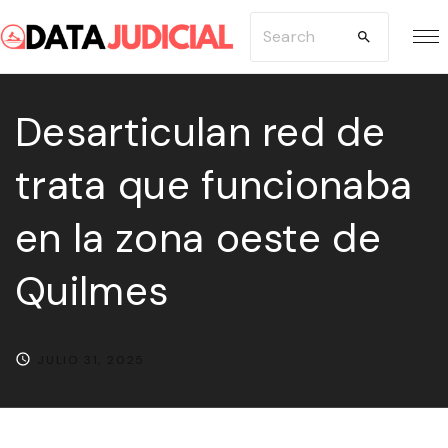
S
S
k
e
i
a
p
Desarticulan red de
r
t
c
trata que funcionaba
o
h
c
f
en la zona oeste de
o
o
n
r
Quilmes
t
:
e
n
JULIO 31, 2025
t