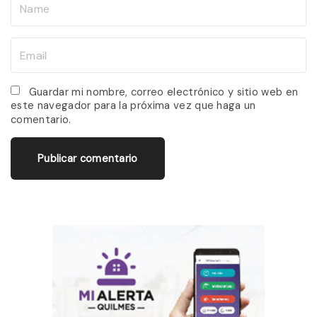
N
a
m
E
e
m
*
a
Guardar mi nombre, correo electrónico y sitio web en
este navegador para la próxima vez que haga un
i
comentario.
l
*