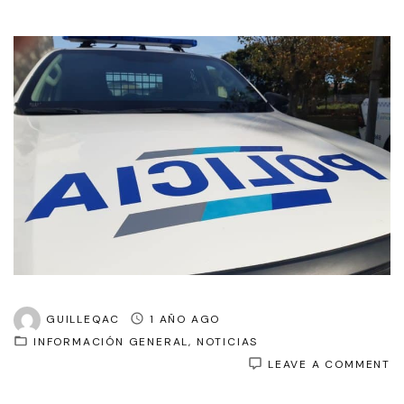
GUILLEQAC
1 AÑO AGO
INFORMACIÓN GENERAL
NOTICIAS
O
LEAVE A COMMENT
D
R