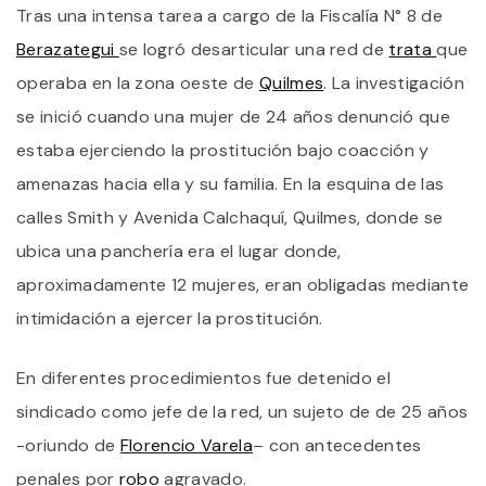
Tras una intensa tarea a cargo de la Fiscalía N° 8 de
D
T
Berazategui
se logró desarticular una red de
trata
que
Q
F
operaba en la zona oeste de
Quilmes
. La investigación
E
se inició cuando una mujer de 24 años denunció que
L
Z
estaba ejerciendo la prostitución bajo coacción y
O
D
amenazas hacia ella y su familia. En la esquina de las
Q
calles Smith y Avenida Calchaquí, Quilmes, donde se
ubica una panchería era el lugar donde,
aproximadamente 12 mujeres, eran obligadas mediante
intimidación a ejercer la prostitución.
En diferentes procedimientos fue detenido el
sindicado como jefe de la red, un sujeto de de 25 años
-oriundo de
Florencio Varela
– con antecedentes
penales por
robo
agravado.