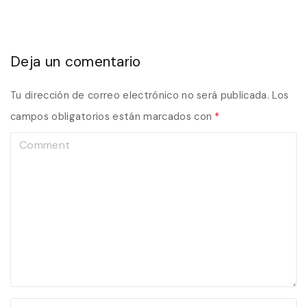
Deja un comentario
Tu dirección de correo electrónico no será publicada.
Los
campos obligatorios están marcados con
*
C
o
m
m
e
n
t