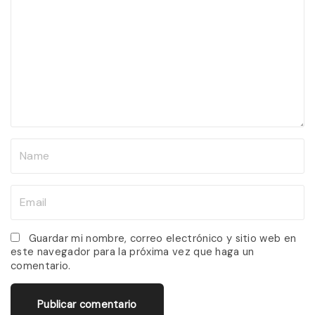
m
m
e
n
t
N
a
m
E
e
m
*
a
Guardar mi nombre, correo electrónico y sitio web en
este navegador para la próxima vez que haga un
i
comentario.
l
*