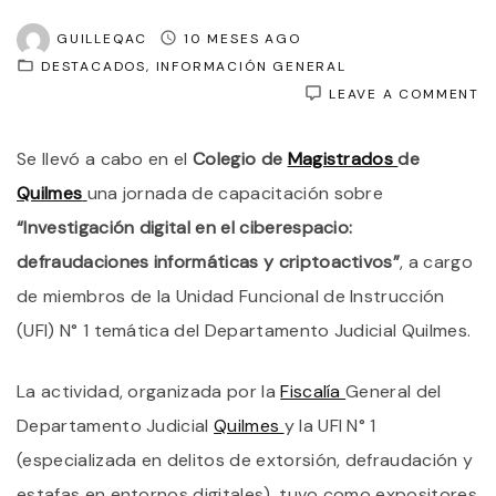
GUILLEQAC
10 MESES AGO
DESTACADOS
INFORMACIÓN GENERAL
O
LEAVE A COMMENT
C
T
Se llevó a cabo en el
Colegio de
Magistrados
de
UF
1
Quilmes
una jornada de capacitación sobre
D
Q
“Investigación digital en el ciberespacio:
D
defraudaciones informáticas y criptoactivos”
, a cargo
U
J
de miembros de la Unidad Funcional de Instrucción
S
D
(UFI) N° 1 temática del Departamento Judicial Quilmes.
I
Y
C
La actividad, organizada por la
Fiscalía
General del
Departamento Judicial
Quilmes
y la UFI N° 1
(especializada en delitos de extorsión, defraudación y
estafas en entornos digitales), tuvo como expositores