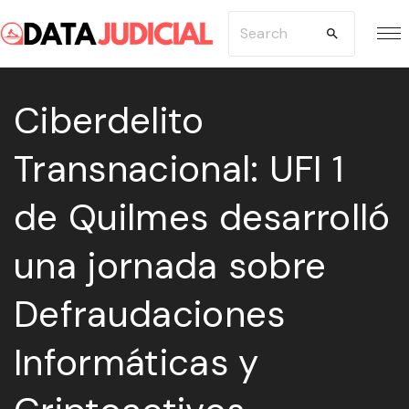
S
S
k
e
i
a
p
Ciberdelito
r
t
c
Transnacional: UFI 1
o
h
c
f
de Quilmes desarrolló
o
o
n
r
una jornada sobre
t
:
e
Defraudaciones
n
Informáticas y
t