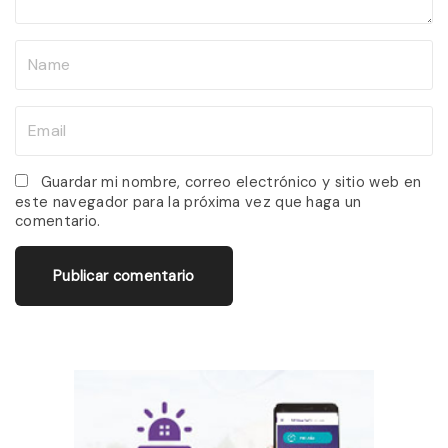
N
a
m
E
e
m
*
a
Guardar mi nombre, correo electrónico y sitio web en
este navegador para la próxima vez que haga un
i
comentario.
l
*