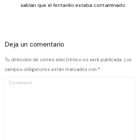
sabían que el fentanilo estaba contaminado
Deja un comentario
Tu dirección de correo electrónico no será publicada.
Los
campos obligatorios están marcados con
*
C
o
m
m
e
n
t