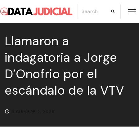
S
S
k
e
i
a
p
Llamaron a
r
t
c
indagatoria a Jorge
o
h
c
f
D’Onofrio por el
o
o
n
r
escándalo de la VTV
t
:
e
n
DICIEMBRE 2, 2025
t