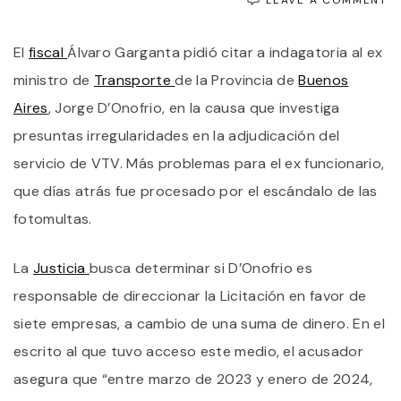
L
A
El
fiscal
Álvaro Garganta pidió citar a indagatoria al ex
I
A
ministro de
Transporte
de la Provincia de
Buenos
J
D
Aires
, Jorge D’Onofrio, en la causa que investiga
P
presuntas irregularidades en la adjudicación del
E
E
servicio de VTV. Más problemas para el ex funcionario,
D
L
que días atrás fue procesado por el escándalo de las
V
fotomultas.
La
Justicia
busca determinar si D’Onofrio es
responsable de direccionar la Licitación en favor de
siete empresas, a cambio de una suma de dinero. En el
escrito al que tuvo acceso este medio, el acusador
asegura que “entre marzo de 2023 y enero de 2024,