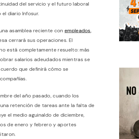
nuidad del servicio y el futuro laboral
DE
LA
el diario Infosur.
148
 una asamblea reciente con
empleados
,
sa cerrará sus operaciones. El
a no está completamente resuelto: más
obrar salarios adeudados mientras se
acuerdo que definirá cómo se
 compañías.
iembre del año pasado, cuando los
 una retención de tareas ante la falta de
ye el medio aguinaldo de diciembre,
os de enero y febrero y aportes
itaron.