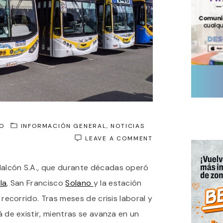
O
INFORMACIÓN GENERAL
NOTICIAS
ON
LEAVE A COMMENT
TRAS
MESES
Halcón S.A., que durante décadas operó
DE
CRISIS
la
, San Francisco
Solano
y la estación
LABORAL
SE
u recorrido. Tras meses de crisis laboral y
DEFINE
rá de existir, mientras se avanza en un
EL
FUTURO