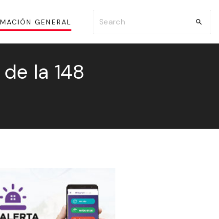
S
RMACIÓN GENERAL
e
a
r
 de la 148
c
h
f
o
r
: