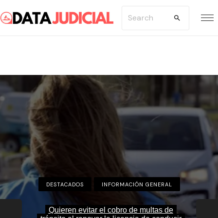
S
S
k
e
i
a
p
r
t
c
o
h
c
f
o
o
n
r
t
:
e
n
DESTACADOS
DESTACADOS
ACTUALIDAD
INFORMACIÓN GENERAL
INFORMACIÓN GENERAL
DESTACADOS
t
Quilmes Centro: cayó el ladrón que atacó y
La Diócesis de Quilmes se prepara para la
Quieren evitar el cobro de multas de