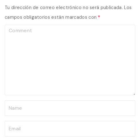
Tu dirección de correo electrónico no será publicada.
Los
campos obligatorios están marcados con
*
C
o
m
m
e
n
t
N
a
m
E
e
m