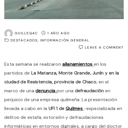
GUILLEQAC
1 AÑO AGO
DESTACADOS
INFORMACIÓN GENERAL
O
LEAVE A COMMENT
E
D
Esta semana se realizaron
allanamientos
en los
E
Q
partidos de
La Matanza, Monte Grande, Junín y en la
A
P
ciudad de Resistencia, provincia de Chaco
, en el
D
marco de una
denuncia
por una
defraudación
en
E
P
perjuicio de una empresa quilmeña. La presentación
D
U
llevada a cabo en la
UFI 1 de
Quilmes
-especializada en
P
delitos de estafa, extorsión y defraudaciones
P
2
informáticas en entornos digitales, a cargo del doctor