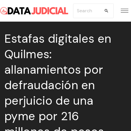
S
S
k
e
i
a
p
Estafas digitales en
r
t
c
Quilmes:
o
h
c
f
allanamientos por
o
o
n
r
defraudación en
t
:
e
perjuicio de una
n
pyme por 216
t