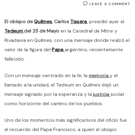
O
LEAVE A COMMENT
T
R
El obispo de
Quilmes
, Carlos
Tissera
, presidió ayer el
A
P
Tedeum
del 25 de Mayo
en la Catedral de Mitre y
F
E
Rivadavia en Quilmes, con una mensaje donde realzó el
E
valor de la figura del
Papa
argentino, recientemente
T
P
fallecido.
E
2
D
Con un mensaje centrado en la fe, la
memoria
y el
M
“
llamado a la unidad, el Tedeum en Quilmes dejó un
A
mensaje signado por la esperanza y la
justicia
social
L
H
como horizonte del camino de los pueblos.
C
E
P
Uno de los momentos más significativos del oficio fue
D
el recuerdo del Papa Francisco, a quien el obispo
L