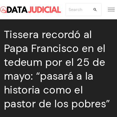
S
S
k
e
i
a
p
Tissera recordó al
r
t
c
Papa Francisco en el
o
h
c
f
tedeum por el 25 de
o
o
n
r
mayo: “pasará a la
t
:
e
historia como el
n
pastor de los pobres”
t