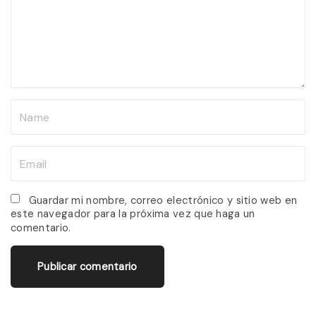
m
e
n
t
N
a
m
E
e
m
*
a
Guardar mi nombre, correo electrónico y sitio web en
este navegador para la próxima vez que haga un
i
comentario.
l
*